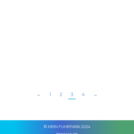
Krise in den Fokus vieler Betriebe gerutscht.
Der Sprit hat sich deutlich verteuert und der
staatliche Eingriff ist mehr oder weniger vom
Geldbeutel unbemerkt geblieben. Was also
tun, wenn die Wirtschaftlichkeit mit Schwung
den Bach runterfährt? Es gilt die Potentiale zu
nutzen, die man im Fuhrpark hat. Hier ein paar
praktische Tipps, die Ihrem Fuhrparkbudget
guttun!
←
1
2
3
4
→
© MEIN FUHRPARK 2024
Impressum